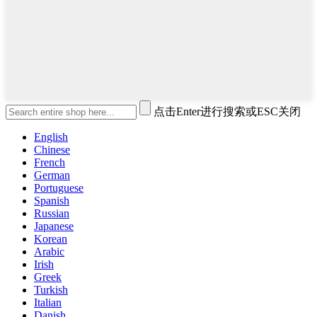
点击Enter进行搜索或ESC关闭
English
Chinese
French
German
Portuguese
Spanish
Russian
Japanese
Korean
Arabic
Irish
Greek
Turkish
Italian
Danish