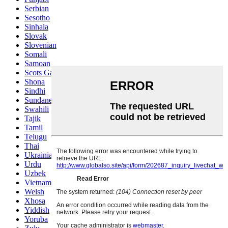
Serbian
Sesotho
Sinhala
Slovak
Slovenian
Somali
Samoan
Scots Gaelic
Shona
Sindhi
Sundanese
Swahili
Tajik
Tamil
Telugu
Thai
Ukrainian
Urdu
Uzbek
Vietnamese
Welsh
Xhosa
Yiddish
Yoruba